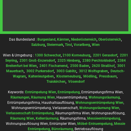
Das Bundesland :
Burgenland
,
Kärnten
,
Niederösterreich
,
Oberösterreich
,
Salzburg
,
Steiermark
,
Tirol
,
Vorarlberg
,
Wien
Wien & Umgebung :
1300 Schwechat
,
2100 Korneuburg
,
2201 Gerasdorf
,
2201
Seyring
,
2301 Groß-Enzersdorf
,
2325 Himberg
,
2380 Perchtoldsdorf
,
2384
Breitenfurt bei Wien
,
2401 Fischamend
,
2500 Baden
,
2620 Straßhof
,
3001
Mauerbach
,
3002 Purkersdorf
,
3003 Gablitz
,
3012 Wolfsgraben
,
Deutsch-
Wagram
,
Kaltenleutgeben
,
Klosterneuburg
,
Mödling
,
Pressbaum
,
Traiskirchen
,
Vösendorf
Keywords:
Entrümpelung Wien
,
Entrümpelung
, Entrümpelungsfirma Wien,
Räumungen
,
Räumung Wien
, Hausentrümpelung,
Wohnungsräumung
,
Entrümpelungsfirma, Haushaltsauflösung,
Wohnungsentrümpelung Wien
,
Wohnungsentrümpelung, Verlassenschaft,
Wohnungsräumung Wien
,
Verlassenschaft Entrümpelung
, Räumungsfirma Wien, Wohnungsauflösung,
Räumung Wien
,
Kellerräumung
, Räumungsfirma,
Messieentrümpelung
,
Wohnungsauflösung Wien, Entrümpler Wien,
Möbel-Entruempelung
,
Messie
Entrümpelung
,
Büroräumung
, Betriebsauflösung