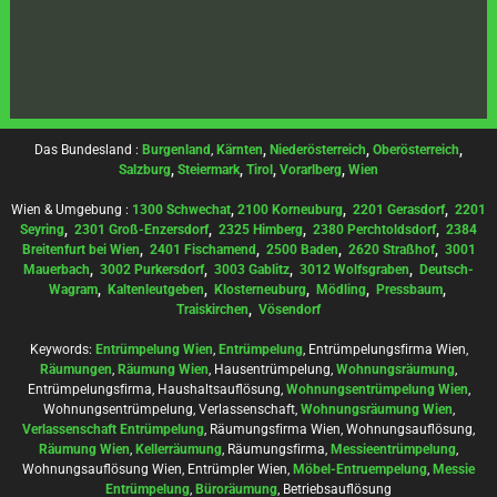
Das Bundesland :
Burgenland
,
Kärnten
,
Niederösterreich
,
Oberösterreich
,
Salzburg
,
Steiermark
,
Tirol
,
Vorarlberg
,
Wien
Wien & Umgebung :
1300 Schwechat
,
2100 Korneuburg
,
2201 Gerasdorf
,
2201
Seyring
,
2301 Groß-Enzersdorf
,
2325 Himberg
,
2380 Perchtoldsdorf
,
2384
Breitenfurt bei Wien
,
2401 Fischamend
,
2500 Baden
,
2620 Straßhof
,
3001
Mauerbach
,
3002 Purkersdorf
,
3003 Gablitz
,
3012 Wolfsgraben
,
Deutsch-
Wagram
,
Kaltenleutgeben
,
Klosterneuburg
,
Mödling
,
Pressbaum
,
Traiskirchen
,
Vösendorf
Keywords:
Entrümpelung Wien
,
Entrümpelung
, Entrümpelungsfirma Wien,
Räumungen
,
Räumung Wien
, Hausentrümpelung,
Wohnungsräumung
,
Entrümpelungsfirma, Haushaltsauflösung,
Wohnungsentrümpelung Wien
,
Wohnungsentrümpelung, Verlassenschaft,
Wohnungsräumung Wien
,
Verlassenschaft Entrümpelung
, Räumungsfirma Wien, Wohnungsauflösung,
Räumung Wien
,
Kellerräumung
, Räumungsfirma,
Messieentrümpelung
,
Wohnungsauflösung Wien, Entrümpler Wien,
Möbel-Entruempelung
,
Messie
Entrümpelung
,
Büroräumung
, Betriebsauflösung