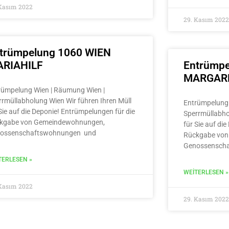
 Kasım 2022
29. Kasım 2022
trümpelung 1060 WIEN
RIAHILF
Entrümpe
MARGAR
rümpelung Wien | Räumung Wien |
rrmüllabholung Wien Wir führen Ihren Müll
Entrümpelung 
Sie auf die Deponie! Entrümpelungen für die
Sperrmüllabho
kgabe von Gemeindewohnungen,
für Sie auf di
ossenschaftswohnungen und
Rückgabe von
Genossensch
TERLESEN »
WEITERLESEN »
 Kasım 2022
29. Kasım 2022