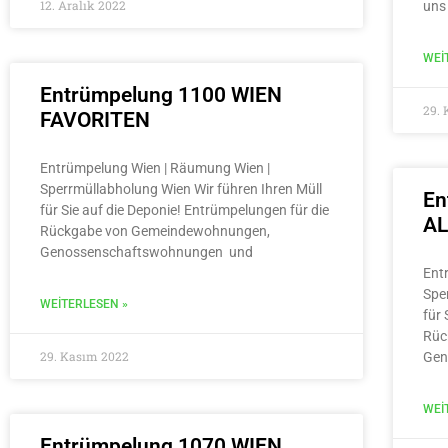
12. Aralık 2022
uns
WEI
Entrümpelung 1100 WIEN
29.
FAVORITEN
Entrümpelung Wien | Räumung Wien |
Sperrmüllabholung Wien Wir führen Ihren Müll
En
für Sie auf die Deponie! Entrümpelungen für die
A
Rückgabe von Gemeindewohnungen,
Genossenschaftswohnungen und
Ent
Spe
WEITERLESEN »
für 
Rüc
29. Kasım 2022
Gen
WEI
Entrümpelung 1070 WIEN