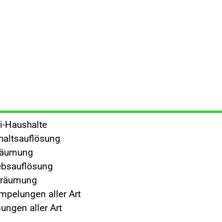
i-Haushalte
altsauflösung
räumung
ebsauflösung
rräumung
mpelungen aller Art
ngen aller Art