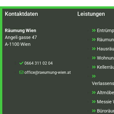
Kontaktdaten
Leistungen
Räumung Wien
Entrümp
Angeli gasse 47
Räumun
A-1100 Wien
Hausrä
Wohnun
0664 311 02 04
Kellerr
office@raeumung-wien.at
Verlassen
Altmöbe
Messie
Bürorä