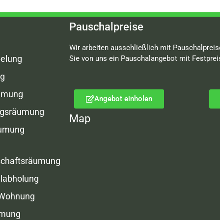
Pauschalpreise
Wir arbeiten ausschließlich mit Pauschalpreis
elung
Sie von uns ein Pauschalangebot mit Festprei
g
umung
Angebot einholen
gsräumung
Map
äumung
schaftsräumung
labholung
 Wohnung
umung