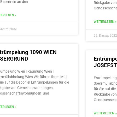
 Besenrein an den
Rückgabe von
Genossensch
TERLESEN »
WEITERLESEN »
 Kasım 2022
29. Kasım 2022
trümpelung 1090 WIEN
LSERGRUND
Entrümpe
JOSEFS
rümpelung Wien | Räumung Wien |
rrmüllabholung Wien Wir führen Ihren Müll
Entrümpelung 
Sie auf die Deponie! Entrümpelungen für die
Sperrmüllabho
kgabe von Gemeindewohnungen,
für Sie auf di
ossenschaftswohnungen und
Rückgabe von
Genossensch
TERLESEN »
WEITERLESEN »