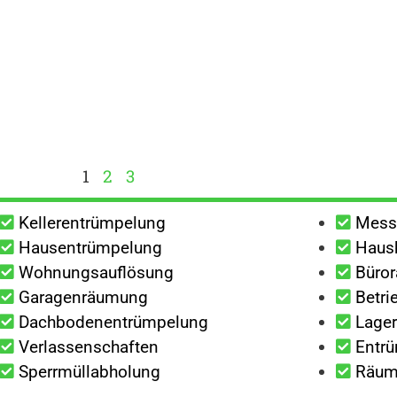
1
2
3
Kellerentrümpelung
Mess
Hausentrümpelung
Haush
Wohnungsauflösung
Büro
Garagenräumung
Betri
Dachbodenentrümpelung
Lage
Verlassenschaften
Entrü
Sperrmüllabholung
Räumu