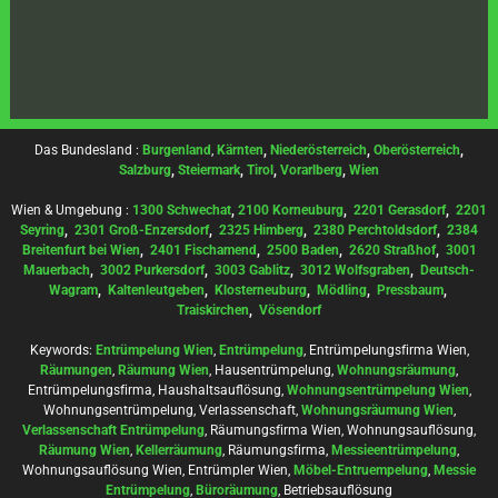
Das Bundesland :
Burgenland
,
Kärnten
,
Niederösterreich
,
Oberösterreich
,
Salzburg
,
Steiermark
,
Tirol
,
Vorarlberg
,
Wien
Wien & Umgebung :
1300 Schwechat
,
2100 Korneuburg
,
2201 Gerasdorf
,
2201
Seyring
,
2301 Groß-Enzersdorf
,
2325 Himberg
,
2380 Perchtoldsdorf
,
2384
Breitenfurt bei Wien
,
2401 Fischamend
,
2500 Baden
,
2620 Straßhof
,
3001
Mauerbach
,
3002 Purkersdorf
,
3003 Gablitz
,
3012 Wolfsgraben
,
Deutsch-
Wagram
,
Kaltenleutgeben
,
Klosterneuburg
,
Mödling
,
Pressbaum
,
Traiskirchen
,
Vösendorf
Keywords:
Entrümpelung Wien
,
Entrümpelung
, Entrümpelungsfirma Wien,
Räumungen
,
Räumung Wien
, Hausentrümpelung,
Wohnungsräumung
,
Entrümpelungsfirma, Haushaltsauflösung,
Wohnungsentrümpelung Wien
,
Wohnungsentrümpelung, Verlassenschaft,
Wohnungsräumung Wien
,
Verlassenschaft Entrümpelung
, Räumungsfirma Wien, Wohnungsauflösung,
Räumung Wien
,
Kellerräumung
, Räumungsfirma,
Messieentrümpelung
,
Wohnungsauflösung Wien, Entrümpler Wien,
Möbel-Entruempelung
,
Messie
Entrümpelung
,
Büroräumung
, Betriebsauflösung