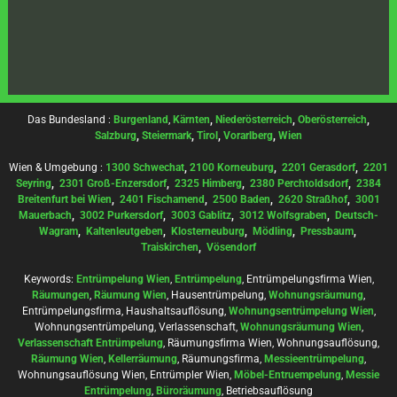
Das Bundesland :
Burgenland
,
Kärnten
,
Niederösterreich
,
Oberösterreich
,
Salzburg
,
Steiermark
,
Tirol
,
Vorarlberg
,
Wien
Wien & Umgebung :
1300 Schwechat
,
2100 Korneuburg
,
2201 Gerasdorf
,
2201
Seyring
,
2301 Groß-Enzersdorf
,
2325 Himberg
,
2380 Perchtoldsdorf
,
2384
Breitenfurt bei Wien
,
2401 Fischamend
,
2500 Baden
,
2620 Straßhof
,
3001
Mauerbach
,
3002 Purkersdorf
,
3003 Gablitz
,
3012 Wolfsgraben
,
Deutsch-
Wagram
,
Kaltenleutgeben
,
Klosterneuburg
,
Mödling
,
Pressbaum
,
Traiskirchen
,
Vösendorf
Keywords:
Entrümpelung Wien
,
Entrümpelung
, Entrümpelungsfirma Wien,
Räumungen
,
Räumung Wien
, Hausentrümpelung,
Wohnungsräumung
,
Entrümpelungsfirma, Haushaltsauflösung,
Wohnungsentrümpelung Wien
,
Wohnungsentrümpelung, Verlassenschaft,
Wohnungsräumung Wien
,
Verlassenschaft Entrümpelung
, Räumungsfirma Wien, Wohnungsauflösung,
Räumung Wien
,
Kellerräumung
, Räumungsfirma,
Messieentrümpelung
,
Wohnungsauflösung Wien, Entrümpler Wien,
Möbel-Entruempelung
,
Messie
Entrümpelung
,
Büroräumung
, Betriebsauflösung