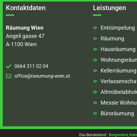
Kontaktdaten
Leistungen
Räumung Wien
Entrümpelung
Angeli gasse 47
Räumung
A-1100 Wien
Hausräumung
Wohnungsräu
0664 311 02 04
Kellerräumung
office@raeumung-wien.at
Verlassenscha
Altmöbelabhol
Messie Wohnu
Büroräumung
Das Bundesland :
Burgenland
,
Kärn