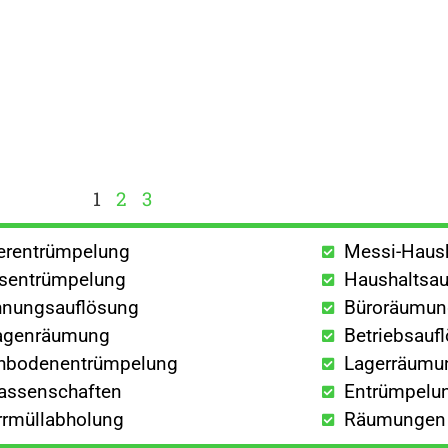
1
2
3
lerentrümpelung
Messi-Haus
sentrümpelung
Haushaltsau
nungsauflösung
Büroräumu
agenräumung
Betriebsauf
hbodenentrümpelung
Lagerräumu
lassenschaften
Entrümpelun
rrmüllabholung
Räumungen a