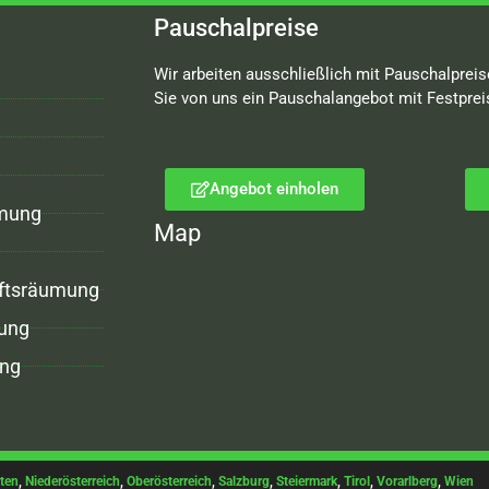
Pauschalpreise
Wir arbeiten ausschließlich mit Pauschalpreis
Sie von uns ein Pauschalangebot mit Festprei
Angebot einholen
mung
Map
ftsräumung
ung
ng
ten
,
Niederösterreich
,
Oberösterreich
,
Salzburg
,
Steiermark
,
Tirol
,
Vorarlberg
,
Wien