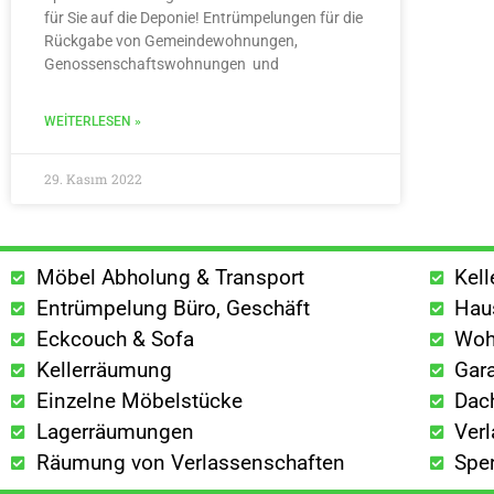
für Sie auf die Deponie! Entrümpelungen für die
Rückgabe von Gemeindewohnungen,
Genossenschaftswohnungen und
WEITERLESEN »
29. Kasım 2022
Möbel Abholung & Transport
Kel
Entrümpelung Büro, Geschäft
Hau
Eckcouch & Sofa
Woh
Kellerräumung
Gar
Einzelne Möbelstücke
Dac
Lagerräumungen
Ver
Räumung von Verlassenschaften
Spe