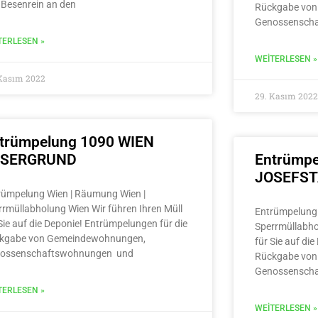
 Besenrein an den
Rückgabe von
Genossensch
TERLESEN »
WEITERLESEN »
 Kasım 2022
29. Kasım 2022
trümpelung 1090 WIEN
LSERGRUND
Entrümpe
JOSEFS
rümpelung Wien | Räumung Wien |
rrmüllabholung Wien Wir führen Ihren Müll
Entrümpelung 
Sie auf die Deponie! Entrümpelungen für die
Sperrmüllabho
kgabe von Gemeindewohnungen,
für Sie auf di
ossenschaftswohnungen und
Rückgabe von
Genossensch
TERLESEN »
WEITERLESEN »