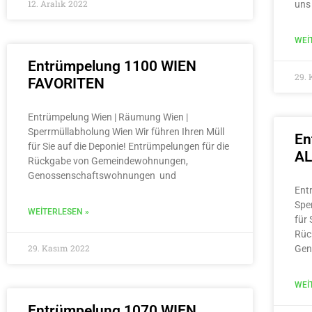
12. Aralık 2022
uns
WEI
Entrümpelung 1100 WIEN
29.
FAVORITEN
Entrümpelung Wien | Räumung Wien |
Sperrmüllabholung Wien Wir führen Ihren Müll
En
für Sie auf die Deponie! Entrümpelungen für die
A
Rückgabe von Gemeindewohnungen,
Genossenschaftswohnungen und
Ent
Spe
WEITERLESEN »
für 
Rüc
29. Kasım 2022
Gen
WEI
Entrümpelung 1070 WIEN