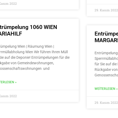
 Kasım 2022
29. Kasım 2022
trümpelung 1060 WIEN
RIAHILF
Entrümpe
MARGAR
rümpelung Wien | Räumung Wien |
rrmüllabholung Wien Wir führen Ihren Müll
Entrümpelung 
Sie auf die Deponie! Entrümpelungen für die
Sperrmüllabho
kgabe von Gemeindewohnungen,
für Sie auf di
ossenschaftswohnungen und
Rückgabe von
Genossensch
TERLESEN »
WEITERLESEN »
 Kasım 2022
29. Kasım 2022