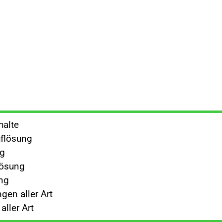
halte
flösung
ng
lösung
ng
gen aller Art
ller Art