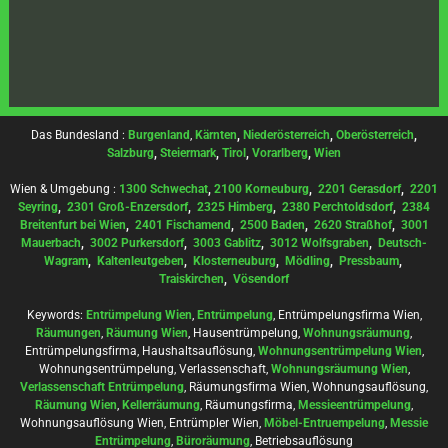
Das Bundesland :
Burgenland
,
Kärnten
,
Niederösterreich
,
Oberösterreich
,
Salzburg
,
Steiermark
,
Tirol
,
Vorarlberg
,
Wien
Wien & Umgebung :
1300 Schwechat
,
2100 Korneuburg
,
2201 Gerasdorf
,
2201
Seyring
,
2301 Groß-Enzersdorf
,
2325 Himberg
,
2380 Perchtoldsdorf
,
2384
Breitenfurt bei Wien
,
2401 Fischamend
,
2500 Baden
,
2620 Straßhof
,
3001
Mauerbach
,
3002 Purkersdorf
,
3003 Gablitz
,
3012 Wolfsgraben
,
Deutsch-
Wagram
,
Kaltenleutgeben
,
Klosterneuburg
,
Mödling
,
Pressbaum
,
Traiskirchen
,
Vösendorf
Keywords:
Entrümpelung Wien
,
Entrümpelung
, Entrümpelungsfirma Wien,
Räumungen
,
Räumung Wien
, Hausentrümpelung,
Wohnungsräumung
,
Entrümpelungsfirma, Haushaltsauflösung,
Wohnungsentrümpelung Wien
,
Wohnungsentrümpelung, Verlassenschaft,
Wohnungsräumung Wien
,
Verlassenschaft Entrümpelung
, Räumungsfirma Wien, Wohnungsauflösung,
Räumung Wien
,
Kellerräumung
, Räumungsfirma,
Messieentrümpelung
,
Wohnungsauflösung Wien, Entrümpler Wien,
Möbel-Entruempelung
,
Messie
Entrümpelung
,
Büroräumung
, Betriebsauflösung