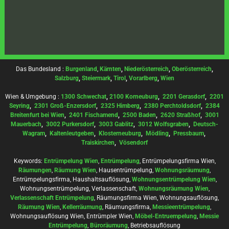
Das Bundesland :
Burgenland
,
Kärnten
,
Niederösterreich
,
Oberösterreich
,
Salzburg
,
Steiermark
,
Tirol
,
Vorarlberg
,
Wien
Wien & Umgebung :
1300 Schwechat
,
2100 Korneuburg
,
2201 Gerasdorf
,
2201
Seyring
,
2301 Groß-Enzersdorf
,
2325 Himberg
,
2380 Perchtoldsdorf
,
2384
Breitenfurt bei Wien
,
2401 Fischamend
,
2500 Baden
,
2620 Straßhof
,
3001
Mauerbach
,
3002 Purkersdorf
,
3003 Gablitz
,
3012 Wolfsgraben
,
Deutsch-
Wagram
,
Kaltenleutgeben
,
Klosterneuburg
,
Mödling
,
Pressbaum
,
Traiskirchen
,
Vösendorf
Keywords:
Entrümpelung Wien
,
Entrümpelung
, Entrümpelungsfirma Wien,
Räumungen
,
Räumung Wien
, Hausentrümpelung,
Wohnungsräumung
,
Entrümpelungsfirma, Haushaltsauflösung,
Wohnungsentrümpelung Wien
,
Wohnungsentrümpelung, Verlassenschaft,
Wohnungsräumung Wien
,
Verlassenschaft Entrümpelung
, Räumungsfirma Wien, Wohnungsauflösung,
Räumung Wien
,
Kellerräumung
, Räumungsfirma,
Messieentrümpelung
,
Wohnungsauflösung Wien, Entrümpler Wien,
Möbel-Entruempelung
,
Messie
Entrümpelung
,
Büroräumung
, Betriebsauflösung