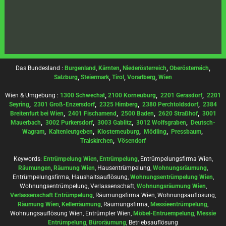
Das Bundesland :
Burgenland
,
Kärnten
,
Niederösterreich
,
Oberösterreich
,
Salzburg
,
Steiermark
,
Tirol
,
Vorarlberg
,
Wien
Wien & Umgebung :
1300 Schwechat
,
2100 Korneuburg
,
2201 Gerasdorf
,
2201
Seyring
,
2301 Groß-Enzersdorf
,
2325 Himberg
,
2380 Perchtoldsdorf
,
2384
Breitenfurt bei Wien
,
2401 Fischamend
,
2500 Baden
,
2620 Straßhof
,
3001
Mauerbach
,
3002 Purkersdorf
,
3003 Gablitz
,
3012 Wolfsgraben
,
Deutsch-
Wagram
,
Kaltenleutgeben
,
Klosterneuburg
,
Mödling
,
Pressbaum
,
Traiskirchen
,
Vösendorf
Keywords:
Entrümpelung Wien
,
Entrümpelung
, Entrümpelungsfirma Wien,
Räumungen
,
Räumung Wien
, Hausentrümpelung,
Wohnungsräumung
,
Entrümpelungsfirma, Haushaltsauflösung,
Wohnungsentrümpelung Wien
,
Wohnungsentrümpelung, Verlassenschaft,
Wohnungsräumung Wien
,
Verlassenschaft Entrümpelung
, Räumungsfirma Wien, Wohnungsauflösung,
Räumung Wien
,
Kellerräumung
, Räumungsfirma,
Messieentrümpelung
,
Wohnungsauflösung Wien, Entrümpler Wien,
Möbel-Entruempelung
,
Messie
Entrümpelung
,
Büroräumung
, Betriebsauflösung