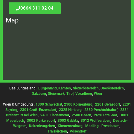
0664 311 02 04
Map
Das Bundesland :
Burgenland
,
Kärnten
,
Niederösterreich
,
Oberösterreich
,
Salzburg
,
Steiermark
,
Tirol
,
Vorarlberg
,
Wien
Wien & Umgebung :
1300 Schwechat
,
2100 Korneuburg
,
2201 Gerasdorf
,
2201
Seyring
,
2301 Groß-Enzersdorf
,
2325 Himberg
,
2380 Perchtoldsdorf
,
2384
Breitenfurt bei Wien
,
2401 Fischamend
,
2500 Baden
,
2620 Straßhof
,
3001
Mauerbach
,
3002 Purkersdorf
,
3003 Gablitz
,
3012 Wolfsgraben
,
Deutsch-
Wagram
,
Kaltenleutgeben
,
Klosterneuburg
,
Mödling
,
Pressbaum
,
Traiskirchen
,
Vösendorf