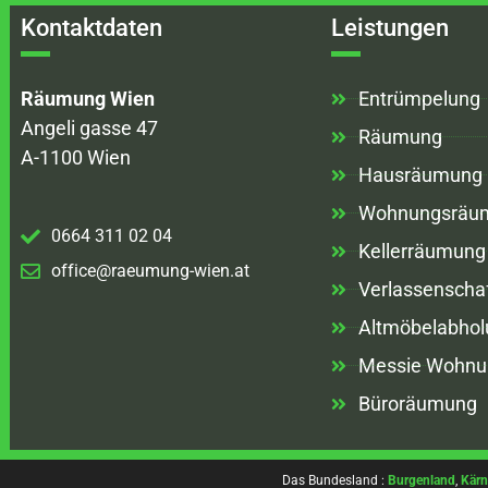
Kontaktdaten
Leistungen
Räumung Wien
Entrümpelung
Angeli gasse 47
Räumung
A-1100 Wien
Hausräumung
Wohnungsräu
0664 311 02 04
Kellerräumung
office@raeumung-wien.at
Verlassenscha
Altmöbelabhol
Messie Wohnu
Büroräumung
Das Bundesland :
Burgenland
,
Kärn