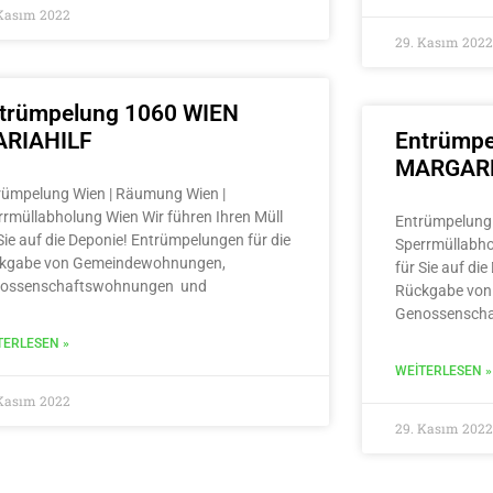
 Kasım 2022
29. Kasım 2022
trümpelung 1060 WIEN
RIAHILF
Entrümpe
MARGAR
rümpelung Wien | Räumung Wien |
rrmüllabholung Wien Wir führen Ihren Müll
Entrümpelung 
Sie auf die Deponie! Entrümpelungen für die
Sperrmüllabho
kgabe von Gemeindewohnungen,
für Sie auf di
ossenschaftswohnungen und
Rückgabe von
Genossensch
TERLESEN »
WEITERLESEN »
 Kasım 2022
29. Kasım 2022