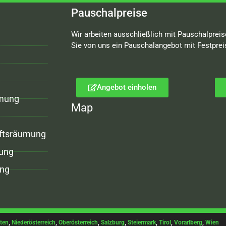
Pauschalpreise
Wir arbeiten ausschließlich mit Pauschalpreis
Sie von uns ein Pauschalangebot mit Festprei
Angebot einholen
mung
Map
ftsräumung
ung
ng
ten
,
Niederösterreich
,
Oberösterreich
,
Salzburg
,
Steiermark
,
Tirol
,
Vorarlberg
,
Wien