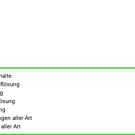
halte
flösung
ng
lösung
ng
gen aller Art
ller Art