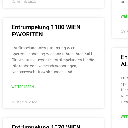
12. Aralık 2022
uns
WEI
Entrümpelung 1100 WIEN
29.
FAVORITEN
Entrümpelung Wien | Räumung Wien |
Sperrmüllabholung Wien Wir führen Ihren Müll
En
für Sie auf die Deponie! Entrümpelungen für die
A
Rückgabe von Gemeindewohnungen,
Genossenschaftswohnungen und
Ent
Spe
WEITERLESEN »
für 
Rüc
29. Kasım 2022
Gen
WEI
Entrümpelung 1070 WIEN