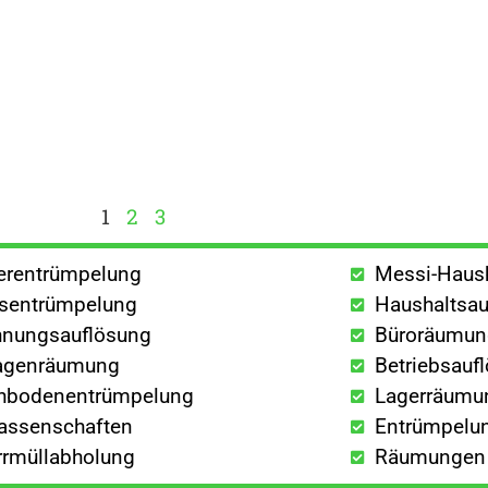
1
2
3
lerentrümpelung
Messi-Haus
sentrümpelung
Haushaltsau
nungsauflösung
Büroräumu
agenräumung
Betriebsauf
hbodenentrümpelung
Lagerräumu
lassenschaften
Entrümpelun
rrmüllabholung
Räumungen a