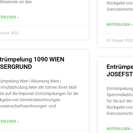
 Besenrein an den
Rückgabe von
Genossensch
TERLESEN »
WEITERLESEN »
 Kasım 2022
29. Kasım 2022
trümpelung 1090 WIEN
LSERGRUND
Entrümpe
JOSEFS
rümpelung Wien | Räumung Wien |
rrmüllabholung Wien Wir führen Ihren Müll
Entrümpelung 
Sie auf die Deponie! Entrümpelungen für die
Sperrmüllabho
kgabe von Gemeindewohnungen,
für Sie auf di
ossenschaftswohnungen und
Rückgabe von
Genossensch
TERLESEN »
WEITERLESEN »