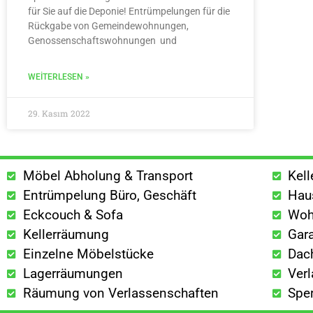
für Sie auf die Deponie! Entrümpelungen für die
Rückgabe von Gemeindewohnungen,
Genossenschaftswohnungen und
WEITERLESEN »
29. Kasım 2022
Möbel Abholung & Transport
Kel
Entrümpelung Büro, Geschäft
Hau
Eckcouch & Sofa
Woh
Kellerräumung
Gar
Einzelne Möbelstücke
Dac
Lagerräumungen
Ver
Räumung von Verlassenschaften
Spe