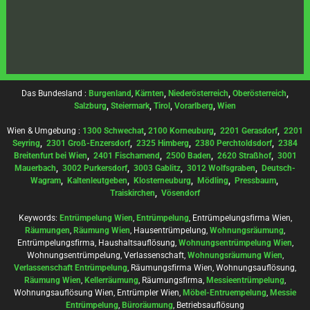
Das Bundesland :
Burgenland
,
Kärnten
,
Niederösterreich
,
Oberösterreich
,
Salzburg
,
Steiermark
,
Tirol
,
Vorarlberg
,
Wien
Wien & Umgebung :
1300 Schwechat
,
2100 Korneuburg
,
2201 Gerasdorf
,
2201
Seyring
,
2301 Groß-Enzersdorf
,
2325 Himberg
,
2380 Perchtoldsdorf
,
2384
Breitenfurt bei Wien
,
2401 Fischamend
,
2500 Baden
,
2620 Straßhof
,
3001
Mauerbach
,
3002 Purkersdorf
,
3003 Gablitz
,
3012 Wolfsgraben
,
Deutsch-
Wagram
,
Kaltenleutgeben
,
Klosterneuburg
,
Mödling
,
Pressbaum
,
Traiskirchen
,
Vösendorf
Keywords:
Entrümpelung Wien
,
Entrümpelung
, Entrümpelungsfirma Wien,
Räumungen
,
Räumung Wien
, Hausentrümpelung,
Wohnungsräumung
,
Entrümpelungsfirma, Haushaltsauflösung,
Wohnungsentrümpelung Wien
,
Wohnungsentrümpelung, Verlassenschaft,
Wohnungsräumung Wien
,
Verlassenschaft Entrümpelung
, Räumungsfirma Wien, Wohnungsauflösung,
Räumung Wien
,
Kellerräumung
, Räumungsfirma,
Messieentrümpelung
,
Wohnungsauflösung Wien, Entrümpler Wien,
Möbel-Entruempelung
,
Messie
Entrümpelung
,
Büroräumung
, Betriebsauflösung