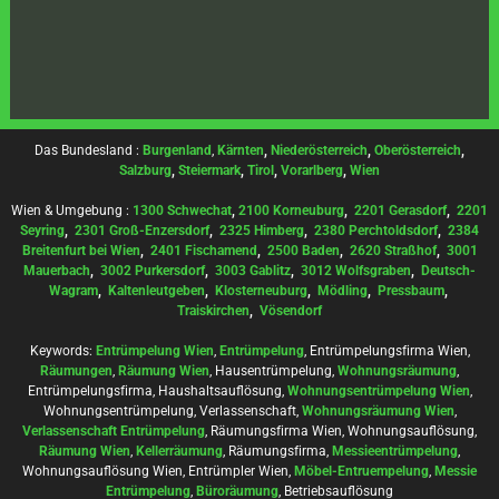
Das Bundesland :
Burgenland
,
Kärnten
,
Niederösterreich
,
Oberösterreich
,
Salzburg
,
Steiermark
,
Tirol
,
Vorarlberg
,
Wien
Wien & Umgebung :
1300 Schwechat
,
2100 Korneuburg
,
2201 Gerasdorf
,
2201
Seyring
,
2301 Groß-Enzersdorf
,
2325 Himberg
,
2380 Perchtoldsdorf
,
2384
Breitenfurt bei Wien
,
2401 Fischamend
,
2500 Baden
,
2620 Straßhof
,
3001
Mauerbach
,
3002 Purkersdorf
,
3003 Gablitz
,
3012 Wolfsgraben
,
Deutsch-
Wagram
,
Kaltenleutgeben
,
Klosterneuburg
,
Mödling
,
Pressbaum
,
Traiskirchen
,
Vösendorf
Keywords:
Entrümpelung Wien
,
Entrümpelung
, Entrümpelungsfirma Wien,
Räumungen
,
Räumung Wien
, Hausentrümpelung,
Wohnungsräumung
,
Entrümpelungsfirma, Haushaltsauflösung,
Wohnungsentrümpelung Wien
,
Wohnungsentrümpelung, Verlassenschaft,
Wohnungsräumung Wien
,
Verlassenschaft Entrümpelung
, Räumungsfirma Wien, Wohnungsauflösung,
Räumung Wien
,
Kellerräumung
, Räumungsfirma,
Messieentrümpelung
,
Wohnungsauflösung Wien, Entrümpler Wien,
Möbel-Entruempelung
,
Messie
Entrümpelung
,
Büroräumung
, Betriebsauflösung