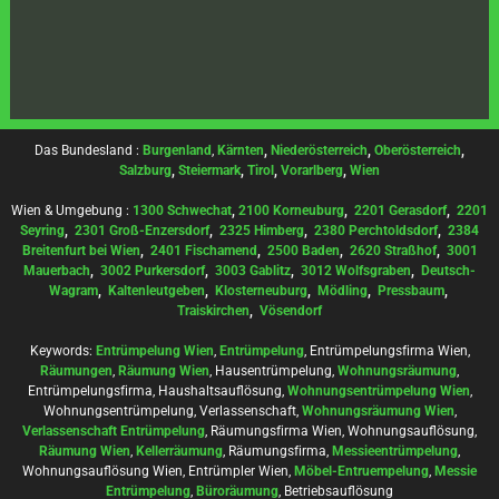
Das Bundesland :
Burgenland
,
Kärnten
,
Niederösterreich
,
Oberösterreich
,
Salzburg
,
Steiermark
,
Tirol
,
Vorarlberg
,
Wien
Wien & Umgebung :
1300 Schwechat
,
2100 Korneuburg
,
2201 Gerasdorf
,
2201
Seyring
,
2301 Groß-Enzersdorf
,
2325 Himberg
,
2380 Perchtoldsdorf
,
2384
Breitenfurt bei Wien
,
2401 Fischamend
,
2500 Baden
,
2620 Straßhof
,
3001
Mauerbach
,
3002 Purkersdorf
,
3003 Gablitz
,
3012 Wolfsgraben
,
Deutsch-
Wagram
,
Kaltenleutgeben
,
Klosterneuburg
,
Mödling
,
Pressbaum
,
Traiskirchen
,
Vösendorf
Keywords:
Entrümpelung Wien
,
Entrümpelung
, Entrümpelungsfirma Wien,
Räumungen
,
Räumung Wien
, Hausentrümpelung,
Wohnungsräumung
,
Entrümpelungsfirma, Haushaltsauflösung,
Wohnungsentrümpelung Wien
,
Wohnungsentrümpelung, Verlassenschaft,
Wohnungsräumung Wien
,
Verlassenschaft Entrümpelung
, Räumungsfirma Wien, Wohnungsauflösung,
Räumung Wien
,
Kellerräumung
, Räumungsfirma,
Messieentrümpelung
,
Wohnungsauflösung Wien, Entrümpler Wien,
Möbel-Entruempelung
,
Messie
Entrümpelung
,
Büroräumung
, Betriebsauflösung