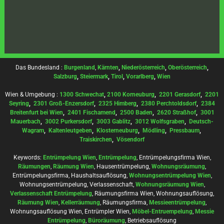
Das Bundesland :
Burgenland
,
Kärnten
,
Niederösterreich
,
Oberösterreich
,
Salzburg
,
Steiermark
,
Tirol
,
Vorarlberg
,
Wien
Wien & Umgebung :
1300 Schwechat
,
2100 Korneuburg
,
2201 Gerasdorf
,
2201
Seyring
,
2301 Groß-Enzersdorf
,
2325 Himberg
,
2380 Perchtoldsdorf
,
2384
Breitenfurt bei Wien
,
2401 Fischamend
,
2500 Baden
,
2620 Straßhof
,
3001
Mauerbach
,
3002 Purkersdorf
,
3003 Gablitz
,
3012 Wolfsgraben
,
Deutsch-
Wagram
,
Kaltenleutgeben
,
Klosterneuburg
,
Mödling
,
Pressbaum
,
Traiskirchen
,
Vösendorf
Keywords:
Entrümpelung Wien
,
Entrümpelung
, Entrümpelungsfirma Wien,
Räumungen
,
Räumung Wien
, Hausentrümpelung,
Wohnungsräumung
,
Entrümpelungsfirma, Haushaltsauflösung,
Wohnungsentrümpelung Wien
,
Wohnungsentrümpelung, Verlassenschaft,
Wohnungsräumung Wien
,
Verlassenschaft Entrümpelung
, Räumungsfirma Wien, Wohnungsauflösung,
Räumung Wien
,
Kellerräumung
, Räumungsfirma,
Messieentrümpelung
,
Wohnungsauflösung Wien, Entrümpler Wien,
Möbel-Entruempelung
,
Messie
Entrümpelung
,
Büroräumung
, Betriebsauflösung