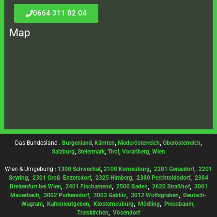
0664 311 02 04
Map
Das Bundesland :
Burgenland
,
Kärnten
,
Niederösterreich
,
Oberösterreich
,
Salzburg
,
Steiermark
,
Tirol
,
Vorarlberg
,
Wien
Wien & Umgebung :
1300 Schwechat
,
2100 Korneuburg
,
2201 Gerasdorf
,
2201
Seyring
,
2301 Groß-Enzersdorf
,
2325 Himberg
,
2380 Perchtoldsdorf
,
2384
Breitenfurt bei Wien
,
2401 Fischamend
,
2500 Baden
,
2620 Straßhof
,
3001
Mauerbach
,
3002 Purkersdorf
,
3003 Gablitz
,
3012 Wolfsgraben
,
Deutsch-
Wagram
,
Kaltenleutgeben
,
Klosterneuburg
,
Mödling
,
Pressbaum
,
Traiskirchen
,
Vösendorf