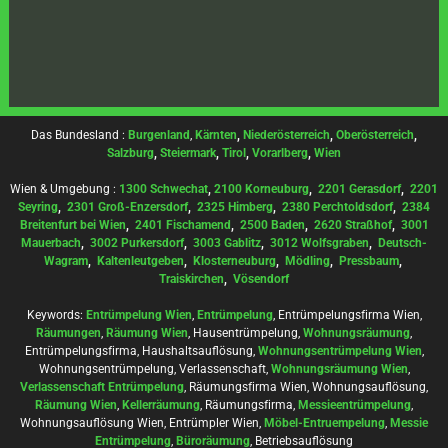
Das Bundesland :
Burgenland
,
Kärnten
,
Niederösterreich
,
Oberösterreich
,
Salzburg
,
Steiermark
,
Tirol
,
Vorarlberg
,
Wien
Wien & Umgebung :
1300 Schwechat
,
2100 Korneuburg
,
2201 Gerasdorf
,
2201
Seyring
,
2301 Groß-Enzersdorf
,
2325 Himberg
,
2380 Perchtoldsdorf
,
2384
Breitenfurt bei Wien
,
2401 Fischamend
,
2500 Baden
,
2620 Straßhof
,
3001
Mauerbach
,
3002 Purkersdorf
,
3003 Gablitz
,
3012 Wolfsgraben
,
Deutsch-
Wagram
,
Kaltenleutgeben
,
Klosterneuburg
,
Mödling
,
Pressbaum
,
Traiskirchen
,
Vösendorf
Keywords:
Entrümpelung Wien
,
Entrümpelung
, Entrümpelungsfirma Wien,
Räumungen
,
Räumung Wien
, Hausentrümpelung,
Wohnungsräumung
,
Entrümpelungsfirma, Haushaltsauflösung,
Wohnungsentrümpelung Wien
,
Wohnungsentrümpelung, Verlassenschaft,
Wohnungsräumung Wien
,
Verlassenschaft Entrümpelung
, Räumungsfirma Wien, Wohnungsauflösung,
Räumung Wien
,
Kellerräumung
, Räumungsfirma,
Messieentrümpelung
,
Wohnungsauflösung Wien, Entrümpler Wien,
Möbel-Entruempelung
,
Messie
Entrümpelung
,
Büroräumung
, Betriebsauflösung