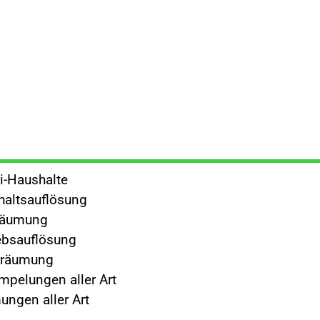
i-Haushalte
altsauflösung
räumung
ebsauflösung
rräumung
mpelungen aller Art
ngen aller Art