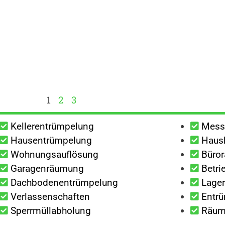
1
2
3
Kellerentrümpelung
Mess
Hausentrümpelung
Haush
Wohnungsauflösung
Büro
Garagenräumung
Betri
Dachbodenentrümpelung
Lage
Verlassenschaften
Entrü
Sperrmüllabholung
Räumu