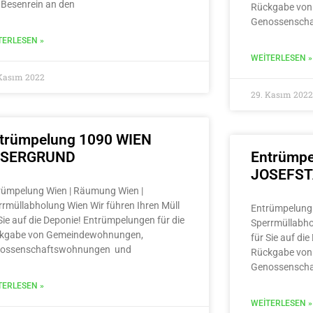
 Besenrein an den
Rückgabe von
Genossensch
TERLESEN »
WEITERLESEN »
 Kasım 2022
29. Kasım 2022
trümpelung 1090 WIEN
LSERGRUND
Entrümpe
JOSEFS
rümpelung Wien | Räumung Wien |
rrmüllabholung Wien Wir führen Ihren Müll
Entrümpelung 
Sie auf die Deponie! Entrümpelungen für die
Sperrmüllabho
kgabe von Gemeindewohnungen,
für Sie auf di
ossenschaftswohnungen und
Rückgabe von
Genossensch
TERLESEN »
WEITERLESEN »