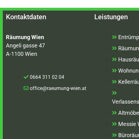
Kontaktdaten
Leistungen
Räumung Wien
Entrümp
Angeli gasse 47
Räumun
A-1100 Wien
Hausrä
Wohnun
0664 311 02 04
Kellerr
office@raeumung-wien.at
Verlassen
Altmöbe
Messie
Bürorä