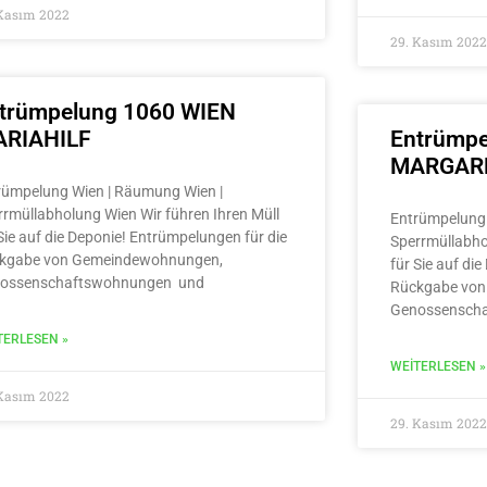
 Kasım 2022
29. Kasım 2022
trümpelung 1060 WIEN
RIAHILF
Entrümpe
MARGAR
rümpelung Wien | Räumung Wien |
rrmüllabholung Wien Wir führen Ihren Müll
Entrümpelung 
Sie auf die Deponie! Entrümpelungen für die
Sperrmüllabho
kgabe von Gemeindewohnungen,
für Sie auf di
ossenschaftswohnungen und
Rückgabe von
Genossensch
TERLESEN »
WEITERLESEN »
 Kasım 2022
29. Kasım 2022