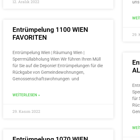
12. Aralık 2022
uns
WEI
Entrümpelung 1100 WIEN
29.
FAVORITEN
Entrümpelung Wien | Räumung Wien |
Sperrmüllabholung Wien Wir führen Ihren Müll
En
für Sie auf die Deponie! Entrümpelungen für die
A
Rückgabe von Gemeindewohnungen,
Genossenschaftswohnungen und
Ent
Spe
WEITERLESEN »
für 
Rüc
29. Kasım 2022
Gen
WEI
Entrümpelung 1070 WIEN