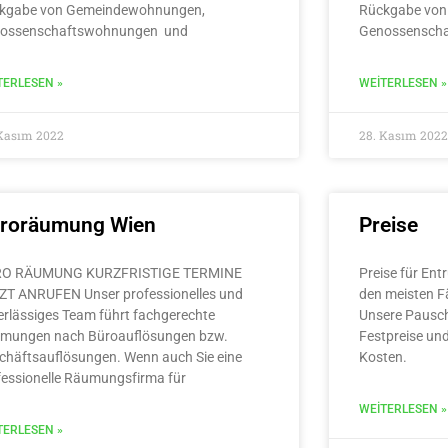
kgabe von Gemeindewohnungen,
Rückgabe von
ossenschaftswohnungen und
Genossensch
TERLESEN »
WEITERLESEN »
 Kasım 2022
28. Kasım 2022
roräumung Wien
Preise
O RÄUMUNG KURZFRISTIGE TERMINE
Preise für Ent
ZT ANRUFEN Unser professionelles und
den meisten Fä
erlässiges Team führt fachgerechte
Unsere Pausch
mungen nach Büroauflösungen bzw.
Festpreise und
chäftsauflösungen. Wenn auch Sie eine
Kosten.
fessionelle Räumungsfirma für
WEITERLESEN »
TERLESEN »