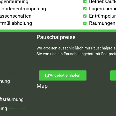
agenräumung
Betriebsauf
hbodenentrümpelung
Lagerräumu
lassenschaften
Entrümpelun
rrmüllabholung
Räumungen a
Pauschalpreise
Wir arbeiten ausschließlich mit Pauschalpreis
Sie von uns ein Pauschalangebot mit Festprei
Angebot einholen
mung
Map
ftsräumung
ung