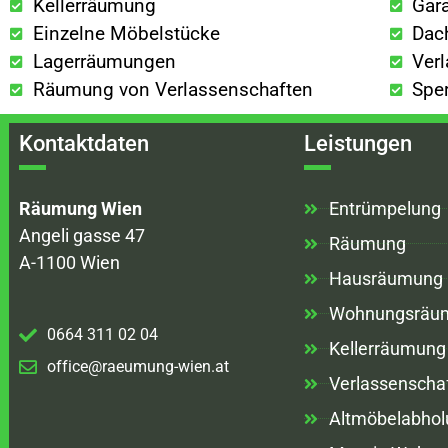
Kellerräumung
Gar
Einzelne Möbelstücke
Dac
Lagerräumungen
Ver
Räumung von Verlassenschaften
Spe
Kontaktdaten
Leistungen
Räumung Wien
Entrümpelung
Angeli gasse 47
Räumung
A-1100 Wien
Hausräumung
Wohnungsräu
0664 311 02 04
Kellerräumung
office@raeumung-wien.at
Verlassenscha
Altmöbelabhol