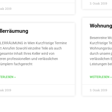
3. Ocak 2019
cak 2019
Wohnung
llerräumung
Besenreine W
LERRÄUMUNG in Wien Kurzfristige Termine
Kurzfristige T
zt Anrufen Sowohl einzelne Teile als auch
Wohnungsräu
gesamte Inhalt Ihres Keller wird von
durch unsere 
eren professionellen und verlässlichen
verlässlichen 
rümplern fachgerecht
Leistungen b
TERLESEN »
WEITERLESEN »
cak 2019
3. Ocak 2019