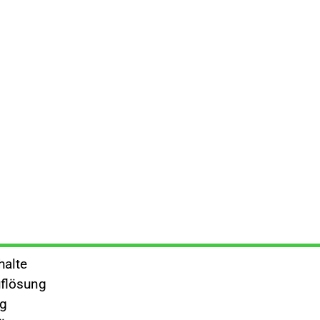
halte
flösung
ng