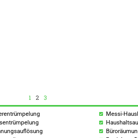
1
2
3
lerentrümpelung
Messi-Haus
sentrümpelung
Haushaltsau
nungsauflösung
Büroräumu