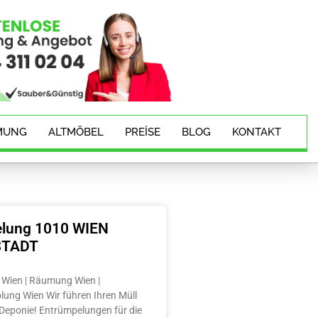
MUNG
ALTMÖBEL
PREISE
BLOG
KONTAKT
lung 1010 WIEN
TADT​
Wien | Räumung Wien |
lung Wien Wir führen Ihren Müll
e Deponie! Entrümpelungen für die