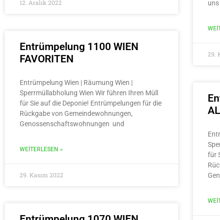
12. Aralık 2022
uns
WEI
Entrümpelung 1100 WIEN
29.
FAVORITEN
Entrümpelung Wien | Räumung Wien |
Sperrmüllabholung Wien Wir führen Ihren Müll
En
für Sie auf die Deponie! Entrümpelungen für die
A
Rückgabe von Gemeindewohnungen,
Genossenschaftswohnungen und
Ent
Spe
WEITERLESEN »
für 
Rüc
29. Kasım 2022
Gen
WEI
Entrümpelung 1070 WIEN