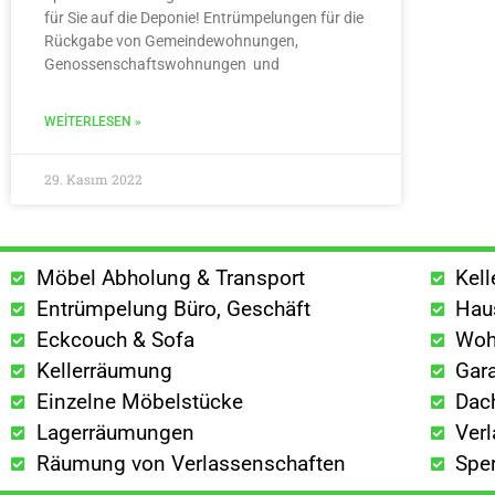
für Sie auf die Deponie! Entrümpelungen für die
Rückgabe von Gemeindewohnungen,
Genossenschaftswohnungen und
WEITERLESEN »
29. Kasım 2022
Möbel Abholung & Transport
Kel
Entrümpelung Büro, Geschäft
Hau
Eckcouch & Sofa
Woh
Kellerräumung
Gar
Einzelne Möbelstücke
Dac
Lagerräumungen
Ver
Räumung von Verlassenschaften
Spe