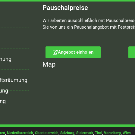
Pauschalpreise
Wir arbeiten ausschließlich mit Pauschalpreis
Sie von uns ein Pauschalangebot mit Festprei
Angebot einholen
mung
Map
ftsräumung
ung
ng
ten
,
Niederösterreich
,
Oberösterreich
,
Salzburg
,
Steiermark
,
Tirol
,
Vorarlberg
,
Wien