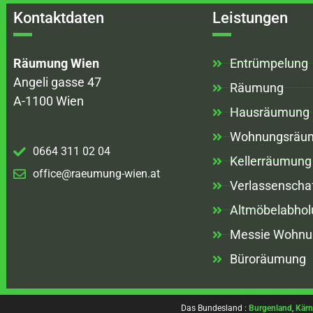
Kontaktdaten
Leistungen
Räumung Wien
Entrümpelung
Angeli gasse 47
Räumung
A-1100 Wien
Hausräumung
Wohnungsräu
0664 311 02 04
Kellerräumung
office@raeumung-wien.at
Verlassenscha
Altmöbelabhol
Messie Wohnu
Büroräumung
Das Bundesland :
Burgenland
,
Kärn