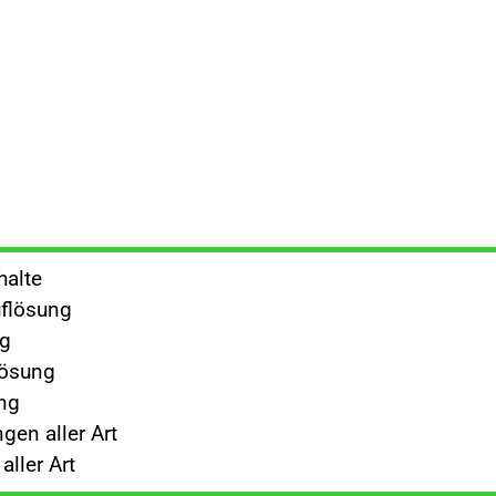
halte
flösung
ng
lösung
ng
gen aller Art
ller Art