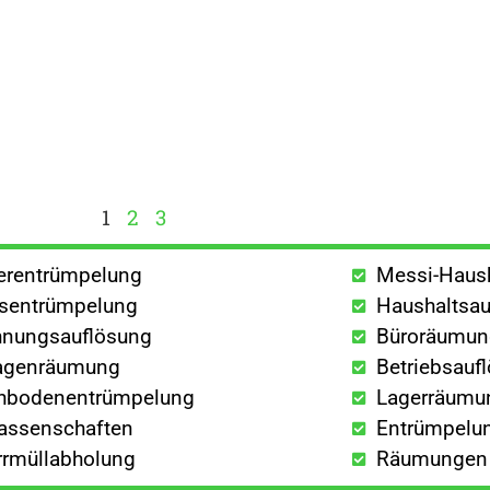
1
2
3
lerentrümpelung
Messi-Haus
sentrümpelung
Haushaltsau
nungsauflösung
Büroräumu
agenräumung
Betriebsauf
hbodenentrümpelung
Lagerräumu
lassenschaften
Entrümpelun
rrmüllabholung
Räumungen a