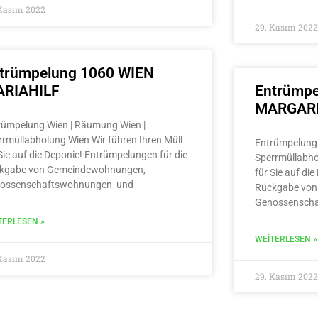
 Kasım 2022
29. Kasım 2022
trümpelung 1060 WIEN
RIAHILF
Entrümpe
MARGAR
rümpelung Wien | Räumung Wien |
rrmüllabholung Wien Wir führen Ihren Müll
Entrümpelung 
Sie auf die Deponie! Entrümpelungen für die
Sperrmüllabho
kgabe von Gemeindewohnungen,
für Sie auf di
ossenschaftswohnungen und
Rückgabe von
Genossensch
TERLESEN »
WEITERLESEN »
 Kasım 2022
29. Kasım 2022