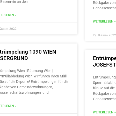
 Besenrein an den
Rückgabe von
Genossensch
TERLESEN »
WEITERLESEN »
 Kasım 2022
29. Kasım 2022
trümpelung 1090 WIEN
LSERGRUND
Entrümpe
JOSEFS
rümpelung Wien | Räumung Wien |
rrmüllabholung Wien Wir führen Ihren Müll
Entrümpelung 
Sie auf die Deponie! Entrümpelungen für die
Sperrmüllabho
kgabe von Gemeindewohnungen,
für Sie auf di
ossenschaftswohnungen und
Rückgabe von
Genossensch
TERLESEN »
WEITERLESEN »