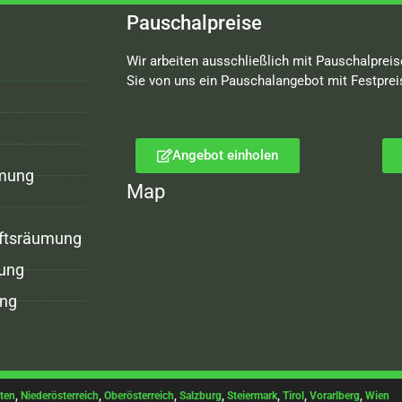
Pauschalpreise
Wir arbeiten ausschließlich mit Pauschalpreis
Sie von uns ein Pauschalangebot mit Festprei
Angebot einholen
mung
Map
ftsräumung
ung
ng
ten
,
Niederösterreich
,
Oberösterreich
,
Salzburg
,
Steiermark
,
Tirol
,
Vorarlberg
,
Wien