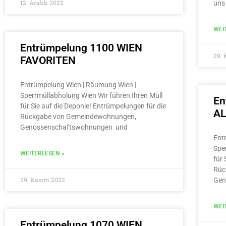
12. Aralık 2022
uns
WEI
Entrümpelung 1100 WIEN
29.
FAVORITEN
Entrümpelung Wien | Räumung Wien |
Sperrmüllabholung Wien Wir führen Ihren Müll
En
für Sie auf die Deponie! Entrümpelungen für die
A
Rückgabe von Gemeindewohnungen,
Genossenschaftswohnungen und
Ent
Spe
WEITERLESEN »
für 
Rüc
29. Kasım 2022
Gen
WEI
Entrümpelung 1070 WIEN