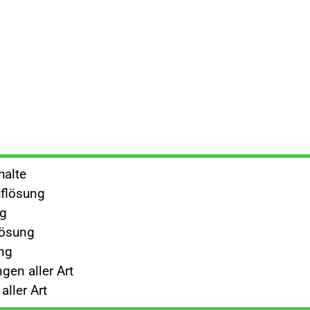
halte
flösung
ng
lösung
ng
gen aller Art
ller Art