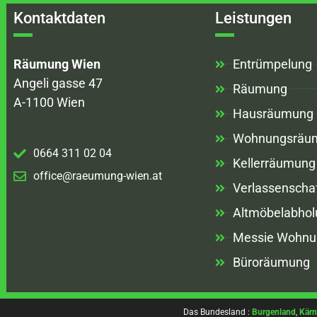
Kontaktdaten
Leistungen
Räumung Wien
Entrümpelung
Angeli gasse 47
Räumung
A-1100 Wien
Hausräumung
Wohnungsräu
0664 311 02 04
Kellerräumung
office@raeumung-wien.at
Verlassenscha
Altmöbelabhol
Messie Wohnu
Büroräumung
Das Bundesland :
Burgenland
,
Kärn