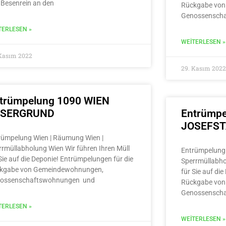
 Besenrein an den
Rückgabe von
Genossensch
TERLESEN »
WEITERLESEN »
 Kasım 2022
29. Kasım 2022
trümpelung 1090 WIEN
LSERGRUND
Entrümpe
JOSEFS
rümpelung Wien | Räumung Wien |
rrmüllabholung Wien Wir führen Ihren Müll
Entrümpelung 
Sie auf die Deponie! Entrümpelungen für die
Sperrmüllabho
kgabe von Gemeindewohnungen,
für Sie auf di
ossenschaftswohnungen und
Rückgabe von
Genossensch
TERLESEN »
WEITERLESEN »