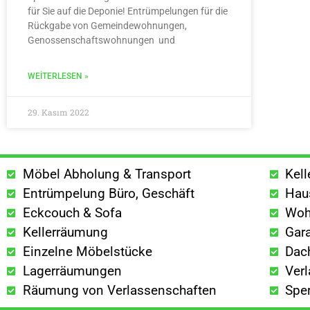
für Sie auf die Deponie! Entrümpelungen für die
Rückgabe von Gemeindewohnungen,
Genossenschaftswohnungen und
WEITERLESEN »
29. Kasım 2022
Möbel Abholung & Transport
Kel
Entrümpelung Büro, Geschäft
Hau
Eckcouch & Sofa
Woh
Kellerräumung
Gar
Einzelne Möbelstücke
Dac
Lagerräumungen
Ver
Räumung von Verlassenschaften
Spe