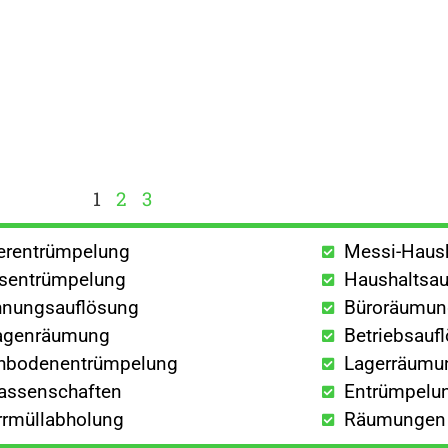
1
2
3
lerentrümpelung
Messi-Haus
sentrümpelung
Haushaltsau
nungsauflösung
Büroräumu
agenräumung
Betriebsauf
hbodenentrümpelung
Lagerräumu
lassenschaften
Entrümpelun
rrmüllabholung
Räumungen a