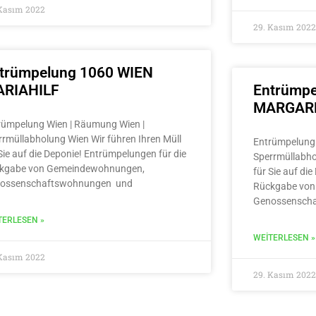
 Kasım 2022
29. Kasım 2022
trümpelung 1060 WIEN
RIAHILF
Entrümpe
MARGAR
rümpelung Wien | Räumung Wien |
rrmüllabholung Wien Wir führen Ihren Müll
Entrümpelung 
Sie auf die Deponie! Entrümpelungen für die
Sperrmüllabho
kgabe von Gemeindewohnungen,
für Sie auf di
ossenschaftswohnungen und
Rückgabe von
Genossensch
TERLESEN »
WEITERLESEN »
 Kasım 2022
29. Kasım 2022