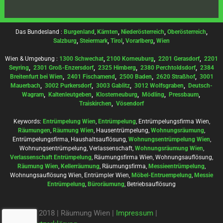
Das Bundesland :
Burgenland
,
Kärnten
,
Niederösterreich
,
Oberösterreich
,
Salzburg
,
Steiermark
,
Tirol
,
Vorarlberg
,
Wien
Wien & Umgebung :
1300 Schwechat
,
2100 Korneuburg
,
2201 Gerasdorf
,
2201
Seyring
,
2301 Groß-Enzersdorf
,
2325 Himberg
,
2380 Perchtoldsdorf
,
2384
Breitenfurt bei Wien
,
2401 Fischamend
,
2500 Baden
,
2620 Straßhof
,
3001
Mauerbach
,
3002 Purkersdorf
,
3003 Gablitz
,
3012 Wolfsgraben
,
Deutsch-
Wagram
,
Kaltenleutgeben
,
Klosterneuburg
,
Mödling
,
Pressbaum
,
Traiskirchen
,
Vösendorf
Keywords:
Entrümpelung Wien
,
Entrümpelung
, Entrümpelungsfirma Wien,
Räumungen
,
Räumung Wien
, Hausentrümpelung,
Wohnungsräumung
,
Entrümpelungsfirma, Haushaltsauflösung,
Wohnungsentrümpelung Wien
,
Wohnungsentrümpelung, Verlassenschaft,
Wohnungsräumung Wien
,
Verlassenschaft Entrümpelung
, Räumungsfirma Wien, Wohnungsauflösung,
Räumung Wien
,
Kellerräumung
, Räumungsfirma,
Messieentrümpelung
,
Wohnungsauflösung Wien, Entrümpler Wien,
Möbel-Entruempelung
,
Messie
Entrümpelung
,
Büroräumung
, Betriebsauflösung
Copyright 2018 | Räumung Wien |
Impressum
|