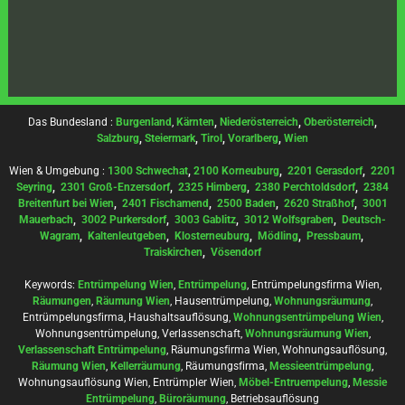
Das Bundesland :
Burgenland
,
Kärnten
,
Niederösterreich
,
Oberösterreich
,
Salzburg
,
Steiermark
,
Tirol
,
Vorarlberg
,
Wien
Wien & Umgebung :
1300 Schwechat
,
2100 Korneuburg
,
2201 Gerasdorf
,
2201
Seyring
,
2301 Groß-Enzersdorf
,
2325 Himberg
,
2380 Perchtoldsdorf
,
2384
Breitenfurt bei Wien
,
2401 Fischamend
,
2500 Baden
,
2620 Straßhof
,
3001
Mauerbach
,
3002 Purkersdorf
,
3003 Gablitz
,
3012 Wolfsgraben
,
Deutsch-
Wagram
,
Kaltenleutgeben
,
Klosterneuburg
,
Mödling
,
Pressbaum
,
Traiskirchen
,
Vösendorf
Keywords:
Entrümpelung Wien
,
Entrümpelung
, Entrümpelungsfirma Wien,
Räumungen
,
Räumung Wien
, Hausentrümpelung,
Wohnungsräumung
,
Entrümpelungsfirma, Haushaltsauflösung,
Wohnungsentrümpelung Wien
,
Wohnungsentrümpelung, Verlassenschaft,
Wohnungsräumung Wien
,
Verlassenschaft Entrümpelung
, Räumungsfirma Wien, Wohnungsauflösung,
Räumung Wien
,
Kellerräumung
, Räumungsfirma,
Messieentrümpelung
,
Wohnungsauflösung Wien, Entrümpler Wien,
Möbel-Entruempelung
,
Messie
Entrümpelung
,
Büroräumung
, Betriebsauflösung