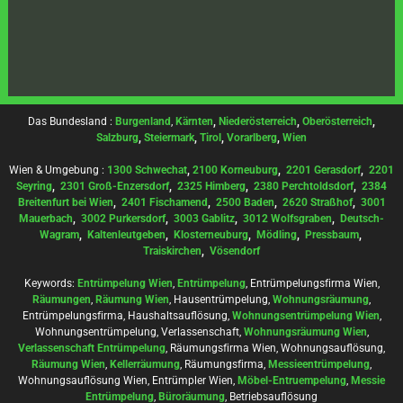
Das Bundesland :
Burgenland
,
Kärnten
,
Niederösterreich
,
Oberösterreich
,
Salzburg
,
Steiermark
,
Tirol
,
Vorarlberg
,
Wien
Wien & Umgebung :
1300 Schwechat
,
2100 Korneuburg
,
2201 Gerasdorf
,
2201
Seyring
,
2301 Groß-Enzersdorf
,
2325 Himberg
,
2380 Perchtoldsdorf
,
2384
Breitenfurt bei Wien
,
2401 Fischamend
,
2500 Baden
,
2620 Straßhof
,
3001
Mauerbach
,
3002 Purkersdorf
,
3003 Gablitz
,
3012 Wolfsgraben
,
Deutsch-
Wagram
,
Kaltenleutgeben
,
Klosterneuburg
,
Mödling
,
Pressbaum
,
Traiskirchen
,
Vösendorf
Keywords:
Entrümpelung Wien
,
Entrümpelung
, Entrümpelungsfirma Wien,
Räumungen
,
Räumung Wien
, Hausentrümpelung,
Wohnungsräumung
,
Entrümpelungsfirma, Haushaltsauflösung,
Wohnungsentrümpelung Wien
,
Wohnungsentrümpelung, Verlassenschaft,
Wohnungsräumung Wien
,
Verlassenschaft Entrümpelung
, Räumungsfirma Wien, Wohnungsauflösung,
Räumung Wien
,
Kellerräumung
, Räumungsfirma,
Messieentrümpelung
,
Wohnungsauflösung Wien, Entrümpler Wien,
Möbel-Entruempelung
,
Messie
Entrümpelung
,
Büroräumung
, Betriebsauflösung