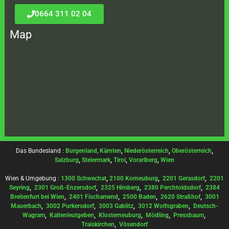
0664 311 02 04
Map
Das Bundesland :
Burgenland
,
Kärnten
,
Niederösterreich
,
Oberösterreich
,
Salzburg
,
Steiermark
,
Tirol
,
Vorarlberg
,
Wien
Wien & Umgebung :
1300 Schwechat
,
2100 Korneuburg
,
2201 Gerasdorf
,
2201
Seyring
,
2301 Groß-Enzersdorf
,
2325 Himberg
,
2380 Perchtoldsdorf
,
2384
Breitenfurt bei Wien
,
2401 Fischamend
,
2500 Baden
,
2620 Straßhof
,
3001
Mauerbach
,
3002 Purkersdorf
,
3003 Gablitz
,
3012 Wolfsgraben
,
Deutsch-
Wagram
,
Kaltenleutgeben
,
Klosterneuburg
,
Mödling
,
Pressbaum
,
Traiskirchen
,
Vösendorf