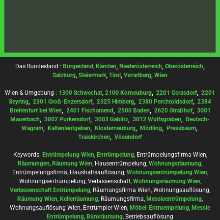
Das Bundesland :
Burgenland
,
Kärnten
,
Niederösterreich
,
Oberösterreich
,
Salzburg
,
Steiermark
,
Tirol
,
Vorarlberg
,
Wien
Wien & Umgebung :
1300 Schwechat
,
2100 Korneuburg
,
2201 Gerasdorf
,
2201
Seyring
,
2301 Groß-Enzersdorf
,
2325 Himberg
,
2380 Perchtoldsdorf
,
2384
Breitenfurt bei Wien
,
2401 Fischamend
,
2500 Baden
,
2620 Straßhof
,
3001
Mauerbach
,
3002 Purkersdorf
,
3003 Gablitz
,
3012 Wolfsgraben
,
Deutsch-
Wagram
,
Kaltenleutgeben
,
Klosterneuburg
,
Mödling
,
Pressbaum
,
Traiskirchen
,
Vösendorf
Keywords:
Entrümpelung Wien
,
Entrümpelung
, Entrümpelungsfirma Wien,
Räumungen
,
Räumung Wien
, Hausentrümpelung,
Wohnungsräumung
,
Entrümpelungsfirma, Haushaltsauflösung,
Wohnungsentrümpelung Wien
,
Wohnungsentrümpelung, Verlassenschaft,
Wohnungsräumung Wien
,
Verlassenschaft Entrümpelung
, Räumungsfirma Wien, Wohnungsauflösung,
Räumung Wien
,
Kellerräumung
, Räumungsfirma,
Messieentrümpelung
,
Wohnungsauflösung Wien, Entrümpler Wien,
Möbel-Entruempelung
,
Messie
Entrümpelung
,
Büroräumung
, Betriebsauflösung