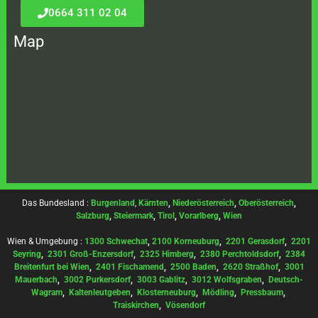
0664 311 02 04
Map
Das Bundesland :
Burgenland
,
Kärnten
,
Niederösterreich
,
Oberösterreich
,
Salzburg
,
Steiermark
,
Tirol
,
Vorarlberg
,
Wien
Wien & Umgebung :
1300 Schwechat
,
2100 Korneuburg
,
2201 Gerasdorf
,
2201
Seyring
,
2301 Groß-Enzersdorf
,
2325 Himberg
,
2380 Perchtoldsdorf
,
2384
Breitenfurt bei Wien
,
2401 Fischamend
,
2500 Baden
,
2620 Straßhof
,
3001
Mauerbach
,
3002 Purkersdorf
,
3003 Gablitz
,
3012 Wolfsgraben
,
Deutsch-
Wagram
,
Kaltenleutgeben
,
Klosterneuburg
,
Mödling
,
Pressbaum
,
Traiskirchen
,
Vösendorf