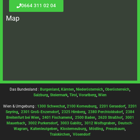
0664 311 02 04
Map
Das Bundesland :
Burgenland
,
Kärnten
,
Niederösterreich
,
Oberösterreich
,
Salzburg
,
Steiermark
,
Tirol
,
Vorarlberg
,
Wien
Wien & Umgebung :
1300 Schwechat
,
2100 Korneuburg
,
2201 Gerasdorf
,
2201
Seyring
,
2301 Groß-Enzersdorf
,
2325 Himberg
,
2380 Perchtoldsdorf
,
2384
Breitenfurt bei Wien
,
2401 Fischamend
,
2500 Baden
,
2620 Straßhof
,
3001
Mauerbach
,
3002 Purkersdorf
,
3003 Gablitz
,
3012 Wolfsgraben
,
Deutsch-
Wagram
,
Kaltenleutgeben
,
Klosterneuburg
,
Mödling
,
Pressbaum
,
Traiskirchen
,
Vösendorf