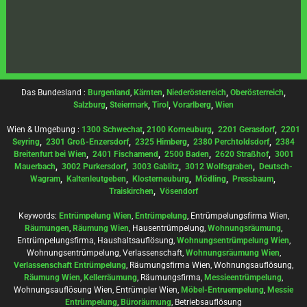
Das Bundesland :
Burgenland
,
Kärnten
,
Niederösterreich
,
Oberösterreich
,
Salzburg
,
Steiermark
,
Tirol
,
Vorarlberg
,
Wien
Wien & Umgebung :
1300 Schwechat
,
2100 Korneuburg
,
2201 Gerasdorf
,
2201
Seyring
,
2301 Groß-Enzersdorf
,
2325 Himberg
,
2380 Perchtoldsdorf
,
2384
Breitenfurt bei Wien
,
2401 Fischamend
,
2500 Baden
,
2620 Straßhof
,
3001
Mauerbach
,
3002 Purkersdorf
,
3003 Gablitz
,
3012 Wolfsgraben
,
Deutsch-
Wagram
,
Kaltenleutgeben
,
Klosterneuburg
,
Mödling
,
Pressbaum
,
Traiskirchen
,
Vösendorf
Keywords:
Entrümpelung Wien
,
Entrümpelung
, Entrümpelungsfirma Wien,
Räumungen
,
Räumung Wien
, Hausentrümpelung,
Wohnungsräumung
,
Entrümpelungsfirma, Haushaltsauflösung,
Wohnungsentrümpelung Wien
,
Wohnungsentrümpelung, Verlassenschaft,
Wohnungsräumung Wien
,
Verlassenschaft Entrümpelung
, Räumungsfirma Wien, Wohnungsauflösung,
Räumung Wien
,
Kellerräumung
, Räumungsfirma,
Messieentrümpelung
,
Wohnungsauflösung Wien, Entrümpler Wien,
Möbel-Entruempelung
,
Messie
Entrümpelung
,
Büroräumung
, Betriebsauflösung