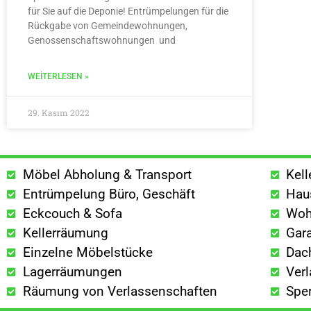
für Sie auf die Deponie! Entrümpelungen für die
Rückgabe von Gemeindewohnungen,
Genossenschaftswohnungen und
WEITERLESEN »
29. Kasım 2022
Möbel Abholung & Transport
Kel
Entrümpelung Büro, Geschäft
Hau
Eckcouch & Sofa
Woh
Kellerräumung
Gar
Einzelne Möbelstücke
Dac
Lagerräumungen
Ver
Räumung von Verlassenschaften
Spe