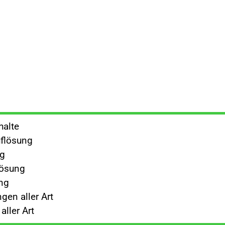
halte
flösung
ng
lösung
ng
gen aller Art
ller Art