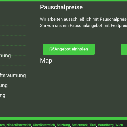
Pauschalpreise
Wir arbeiten ausschließlich mit Pauschalpreis
Sie von uns ein Pauschalangebot mit Festprei
Angebot einholen
mung
Map
ftsräumung
ung
ng
ten
,
Niederösterreich
,
Oberösterreich
,
Salzburg
,
Steiermark
,
Tirol
,
Vorarlberg
,
Wien