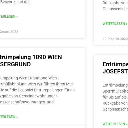
 Besenrein an den
Rückgabe von
Genossensch
TERLESEN »
WEITERLESEN »
 Kasım 2022
29. Kasım 2022
trümpelung 1090 WIEN
LSERGRUND
Entrümpe
JOSEFS
rümpelung Wien | Räumung Wien |
rrmüllabholung Wien Wir führen Ihren Müll
Entrümpelung 
Sie auf die Deponie! Entrümpelungen für die
Sperrmüllabho
kgabe von Gemeindewohnungen,
für Sie auf di
ossenschaftswohnungen und
Rückgabe von
Genossensch
TERLESEN »
WEITERLESEN »