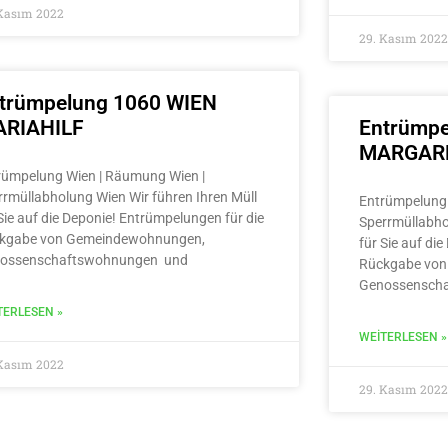
 Kasım 2022
29. Kasım 2022
trümpelung 1060 WIEN
RIAHILF
Entrümpe
MARGAR
rümpelung Wien | Räumung Wien |
rrmüllabholung Wien Wir führen Ihren Müll
Entrümpelung 
Sie auf die Deponie! Entrümpelungen für die
Sperrmüllabho
kgabe von Gemeindewohnungen,
für Sie auf di
ossenschaftswohnungen und
Rückgabe von
Genossensch
TERLESEN »
WEITERLESEN »
 Kasım 2022
29. Kasım 2022