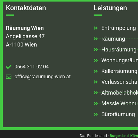
Kontaktdaten
Leistungen
Räumung Wien
Entrümpelung
Angeli gasse 47
Räumung
A-1100 Wien
Hausräumung
Wohnungsräu
0664 311 02 04
Kellerräumung
office@raeumung-wien.at
Verlassenscha
Altmöbelabhol
Messie Wohnu
Büroräumung
Das Bundesland :
Burgenland
,
Kärn