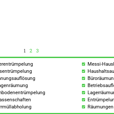
1
2
3
lerentrümpelung
Messi-Haus
sentrümpelung
Haushaltsau
nungsauflösung
Büroräumu
agenräumung
Betriebsauf
hbodenentrümpelung
Lagerräumu
lassenschaften
Entrümpelun
rrmüllabholung
Räumungen a