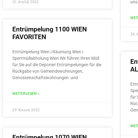
12. Aralık 2022
uns
WEI
Entrümpelung 1100 WIEN
29.
FAVORITEN
Entrümpelung Wien | Räumung Wien |
Sperrmüllabholung Wien Wir führen Ihren Müll
En
für Sie auf die Deponie! Entrümpelungen für die
A
Rückgabe von Gemeindewohnungen,
Genossenschaftswohnungen und
Ent
Spe
WEITERLESEN »
für 
Rüc
29. Kasım 2022
Gen
WEI
Entrümpelung 1070 WIEN