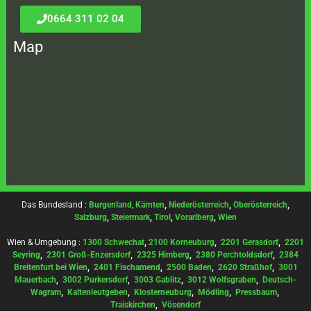
0664 311 02 04
Map
Das Bundesland :
Burgenland
,
Kärnten
,
Niederösterreich
,
Oberösterreich
,
Salzburg
,
Steiermark
,
Tirol
,
Vorarlberg
,
Wien
Wien & Umgebung :
1300 Schwechat
,
2100 Korneuburg
,
2201 Gerasdorf
,
2201
Seyring
,
2301 Groß-Enzersdorf
,
2325 Himberg
,
2380 Perchtoldsdorf
,
2384
Breitenfurt bei Wien
,
2401 Fischamend
,
2500 Baden
,
2620 Straßhof
,
3001
Mauerbach
,
3002 Purkersdorf
,
3003 Gablitz
,
3012 Wolfsgraben
,
Deutsch-
Wagram
,
Kaltenleutgeben
,
Klosterneuburg
,
Mödling
,
Pressbaum
,
Traiskirchen
,
Vösendorf