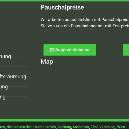
Pauschalpreise
Wir arbeiten ausschließlich mit Pauschalpreis
Sie von uns ein Pauschalangebot mit Festprei
Angebot einholen
mung
Map
ftsräumung
ung
ng
ten
,
Niederösterreich
,
Oberösterreich
,
Salzburg
,
Steiermark
,
Tirol
,
Vorarlberg
,
Wien