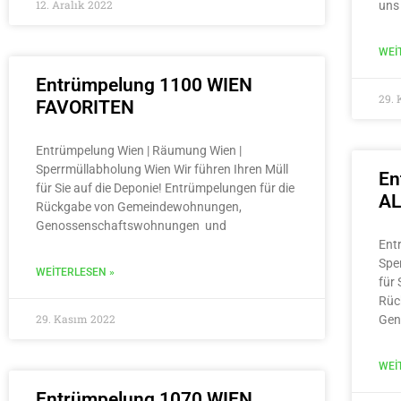
12. Aralık 2022
uns
WEI
Entrümpelung 1100 WIEN
29.
FAVORITEN
Entrümpelung Wien | Räumung Wien |
Sperrmüllabholung Wien Wir führen Ihren Müll
En
für Sie auf die Deponie! Entrümpelungen für die
A
Rückgabe von Gemeindewohnungen,
Genossenschaftswohnungen und
Ent
Spe
WEITERLESEN »
für 
Rüc
29. Kasım 2022
Gen
WEI
Entrümpelung 1070 WIEN