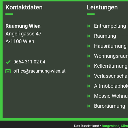
Kontaktdaten
Leistungen
Räumung Wien
Entrümpelung
Angeli gasse 47
Räumung
A-1100 Wien
Hausräumung
Wohnungsräu
0664 311 02 04
Kellerräumung
office@raeumung-wien.at
Verlassenscha
Altmöbelabhol
Messie Wohnu
Büroräumung
Das Bundesland :
Burgenland
,
Kärn