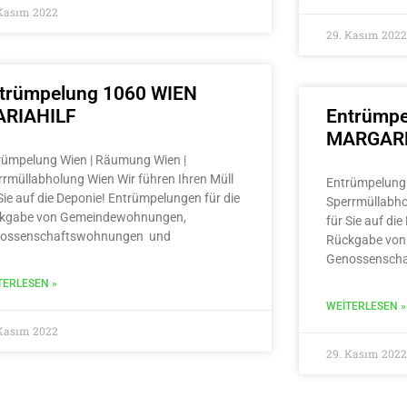
 Kasım 2022
29. Kasım 2022
trümpelung 1060 WIEN
RIAHILF
Entrümpe
MARGAR
rümpelung Wien | Räumung Wien |
rrmüllabholung Wien Wir führen Ihren Müll
Entrümpelung 
Sie auf die Deponie! Entrümpelungen für die
Sperrmüllabho
kgabe von Gemeindewohnungen,
für Sie auf di
ossenschaftswohnungen und
Rückgabe von
Genossensch
TERLESEN »
WEITERLESEN »
 Kasım 2022
29. Kasım 2022