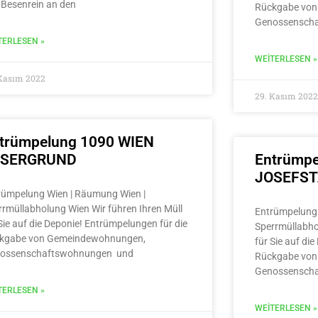
 Besenrein an den
Rückgabe von
Genossensch
TERLESEN »
WEITERLESEN »
 Kasım 2022
29. Kasım 2022
trümpelung 1090 WIEN
LSERGRUND
Entrümpe
JOSEFS
rümpelung Wien | Räumung Wien |
rrmüllabholung Wien Wir führen Ihren Müll
Entrümpelung 
Sie auf die Deponie! Entrümpelungen für die
Sperrmüllabho
kgabe von Gemeindewohnungen,
für Sie auf di
ossenschaftswohnungen und
Rückgabe von
Genossensch
TERLESEN »
WEITERLESEN »