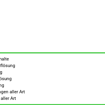
halte
flösung
ng
lösung
ng
gen aller Art
ller Art