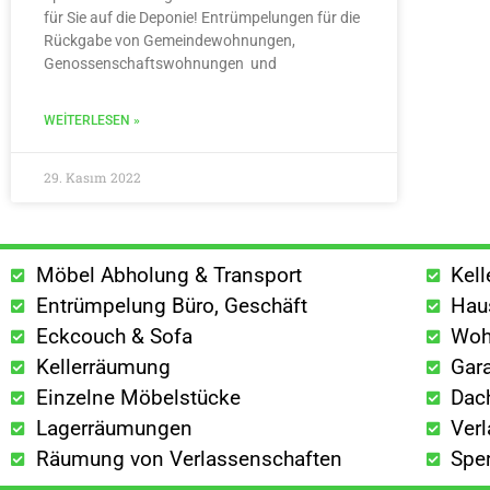
für Sie auf die Deponie! Entrümpelungen für die
Rückgabe von Gemeindewohnungen,
Genossenschaftswohnungen und
WEITERLESEN »
29. Kasım 2022
Möbel Abholung & Transport
Kel
Entrümpelung Büro, Geschäft
Hau
Eckcouch & Sofa
Woh
Kellerräumung
Gar
Einzelne Möbelstücke
Dac
Lagerräumungen
Ver
Räumung von Verlassenschaften
Spe