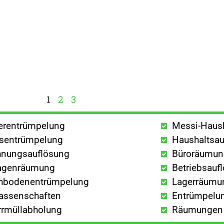
1
2
3
lerentrümpelung
Messi-Haus
sentrümpelung
Haushaltsau
nungsauflösung
Büroräumu
agenräumung
Betriebsauf
hbodenentrümpelung
Lagerräumu
lassenschaften
Entrümpelun
rrmüllabholung
Räumungen a