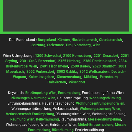
Das Bundesland :
Burgenland
,
Kärnten
,
Niederösterreich
,
Oberösterreich
,
Salzburg
,
Steiermark
,
Tirol
,
Vorarlberg
,
Wien
Wien & Umgebung :
1300 Schwechat
,
2100 Korneuburg
,
2201 Gerasdorf
,
2201
Seyring
,
2301 Groß-Enzersdorf
,
2325 Himberg
,
2380 Perchtoldsdorf
,
2384
Breitenfurt bei Wien
,
2401 Fischamend
,
2500 Baden
,
2620 Straßhof
,
3001
Mauerbach
,
3002 Purkersdorf
,
3003 Gablitz
,
3012 Wolfsgraben
,
Deutsch-
Wagram
,
Kaltenleutgeben
,
Klosterneuburg
,
Mödling
,
Pressbaum
,
Traiskirchen
,
Vösendorf
Keywords:
Entrümpelung Wien
,
Entrümpelung
, Entrümpelungsfirma Wien,
Räumungen
,
Räumung Wien
, Hausentrümpelung,
Wohnungsräumung
,
Entrümpelungsfirma, Haushaltsauflösung,
Wohnungsentrümpelung Wien
,
Wohnungsentrümpelung, Verlassenschaft,
Wohnungsräumung Wien
,
Verlassenschaft Entrümpelung
, Räumungsfirma Wien, Wohnungsauflösung,
Räumung Wien
,
Kellerräumung
, Räumungsfirma,
Messieentrümpelung
,
Wohnungsauflösung Wien, Entrümpler Wien,
Möbel-Entruempelung
,
Messie
Entrümpelung
,
Büroräumung
, Betriebsauflösung