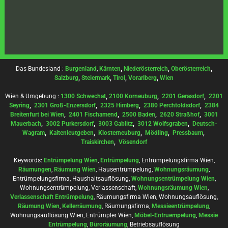
Das Bundesland :
Burgenland
,
Kärnten
,
Niederösterreich
,
Oberösterreich
,
Salzburg
,
Steiermark
,
Tirol
,
Vorarlberg
,
Wien
Wien & Umgebung :
1300 Schwechat
,
2100 Korneuburg
,
2201 Gerasdorf
,
2201
Seyring
,
2301 Groß-Enzersdorf
,
2325 Himberg
,
2380 Perchtoldsdorf
,
2384
Breitenfurt bei Wien
,
2401 Fischamend
,
2500 Baden
,
2620 Straßhof
,
3001
Mauerbach
,
3002 Purkersdorf
,
3003 Gablitz
,
3012 Wolfsgraben
,
Deutsch-
Wagram
,
Kaltenleutgeben
,
Klosterneuburg
,
Mödling
,
Pressbaum
,
Traiskirchen
,
Vösendorf
Keywords:
Entrümpelung Wien
,
Entrümpelung
, Entrümpelungsfirma Wien,
Räumungen
,
Räumung Wien
, Hausentrümpelung,
Wohnungsräumung
,
Entrümpelungsfirma, Haushaltsauflösung,
Wohnungsentrümpelung Wien
,
Wohnungsentrümpelung, Verlassenschaft,
Wohnungsräumung Wien
,
Verlassenschaft Entrümpelung
, Räumungsfirma Wien, Wohnungsauflösung,
Räumung Wien
,
Kellerräumung
, Räumungsfirma,
Messieentrümpelung
,
Wohnungsauflösung Wien, Entrümpler Wien,
Möbel-Entruempelung
,
Messie
Entrümpelung
,
Büroräumung
, Betriebsauflösung