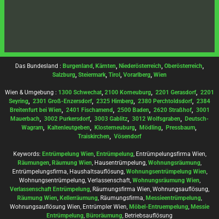
Das Bundesland :
Burgenland
,
Kärnten
,
Niederösterreich
,
Oberösterreich
,
Salzburg
,
Steiermark
,
Tirol
,
Vorarlberg
,
Wien
Wien & Umgebung :
1300 Schwechat
,
2100 Korneuburg
,
2201 Gerasdorf
,
2201
Seyring
,
2301 Groß-Enzersdorf
,
2325 Himberg
,
2380 Perchtoldsdorf
,
2384
Breitenfurt bei Wien
,
2401 Fischamend
,
2500 Baden
,
2620 Straßhof
,
3001
Mauerbach
,
3002 Purkersdorf
,
3003 Gablitz
,
3012 Wolfsgraben
,
Deutsch-
Wagram
,
Kaltenleutgeben
,
Klosterneuburg
,
Mödling
,
Pressbaum
,
Traiskirchen
,
Vösendorf
Keywords:
Entrümpelung Wien
,
Entrümpelung
, Entrümpelungsfirma Wien,
Räumungen
,
Räumung Wien
, Hausentrümpelung,
Wohnungsräumung
,
Entrümpelungsfirma, Haushaltsauflösung,
Wohnungsentrümpelung Wien
,
Wohnungsentrümpelung, Verlassenschaft,
Wohnungsräumung Wien
,
Verlassenschaft Entrümpelung
, Räumungsfirma Wien, Wohnungsauflösung,
Räumung Wien
,
Kellerräumung
, Räumungsfirma,
Messieentrümpelung
,
Wohnungsauflösung Wien, Entrümpler Wien,
Möbel-Entruempelung
,
Messie
Entrümpelung
,
Büroräumung
, Betriebsauflösung