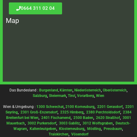
0664 311 02 04
Map
Das Bundesland :
Burgenland
,
Kärnten
,
Niederösterreich
,
Oberösterreich
,
Salzburg
,
Steiermark
,
Tirol
,
Vorarlberg
,
Wien
Wien & Umgebung :
1300 Schwechat
,
2100 Korneuburg
,
2201 Gerasdorf
,
2201
Seyring
,
2301 Groß-Enzersdorf
,
2325 Himberg
,
2380 Perchtoldsdorf
,
2384
Breitenfurt bei Wien
,
2401 Fischamend
,
2500 Baden
,
2620 Straßhof
,
3001
Mauerbach
,
3002 Purkersdorf
,
3003 Gablitz
,
3012 Wolfsgraben
,
Deutsch-
Wagram
,
Kaltenleutgeben
,
Klosterneuburg
,
Mödling
,
Pressbaum
,
Traiskirchen
,
Vösendorf