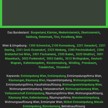
Das Bundesland :
Burgenland
,
Kärnten
,
Niederösterreich
,
Oberösterreich
,
Salzburg
,
Steiermark
,
Tirol
,
Vorarlberg
,
Wien
Wien & Umgebung :
1300 Schwechat
,
2100 Korneuburg
,
2201 Gerasdorf
,
2201
Seyring
,
2301 Groß-Enzersdorf
,
2325 Himberg
,
2380 Perchtoldsdorf
,
2384
Breitenfurt bei Wien
,
2401 Fischamend
,
2500 Baden
,
2620 Straßhof
,
3001
Mauerbach
,
3002 Purkersdorf
,
3003 Gablitz
,
3012 Wolfsgraben
,
Deutsch-
Wagram
,
Kaltenleutgeben
,
Klosterneuburg
,
Mödling
,
Pressbaum
,
Traiskirchen
,
Vösendorf
Keywords:
Entrümpelung Wien
,
Entrümpelung
, Entrümpelungsfirma Wien,
Räumungen
,
Räumung Wien
, Hausentrümpelung,
Wohnungsräumung
,
Entrümpelungsfirma, Haushaltsauflösung,
Wohnungsentrümpelung Wien
,
Wohnungsentrümpelung, Verlassenschaft,
Wohnungsräumung Wien
,
Verlassenschaft Entrümpelung
, Räumungsfirma Wien, Wohnungsauflösung,
Räumung Wien
,
Kellerräumung
, Räumungsfirma,
Messieentrümpelung
,
Wohnungsauflösung Wien, Entrümpler Wien,
Möbel-Entruempelung
,
Messie
Entrümpelung
,
Büroräumung
, Betriebsauflösung